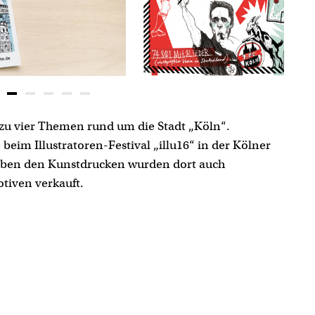
t zu vier Themen rund um die Stadt „Köln“.
#1 Kölner Fußball
 beim Illustratoren-Festival „illu16“ in der Kölner
eben den Kunstdrucken wurden dort auch
otiven verkauft.