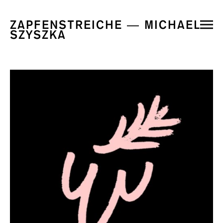
ZAPFENSTREICHE — MICHAEL
SZYSZKA